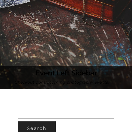
Event Left Sidebar
Checkout our upcoming photography events.
SEARCH
FOR: